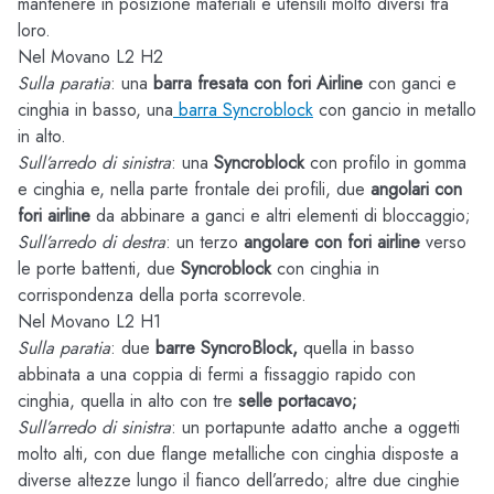
mantenere in posizione materiali e utensili molto diversi tra
loro.
Nel Movano L2 H2
Sulla paratia
: una
barra fresata con fori Airline
con ganci e
cinghia in basso, una
barra Syncroblock
con gancio in metallo
in alto.
Sull’arredo di sinistra
: una
Syncroblock
con profilo in gomma
e cinghia e, nella parte frontale dei profili, due
angolari con
fori airline
da abbinare a ganci e altri elementi di bloccaggio;
Sull’arredo di destra
: un terzo
angolare con fori airline
verso
le porte battenti, due
Syncroblock
con cinghia in
corrispondenza della porta scorrevole.
Nel Movano L2 H1
Sulla paratia
: due
barre SyncroBlock,
quella in basso
abbinata a una coppia di fermi a fissaggio rapido con
cinghia, quella in alto con tre
selle portacavo;
Sull’arredo di sinistra
: un portapunte adatto anche a oggetti
molto alti, con due flange metalliche con cinghia disposte a
diverse altezze lungo il fianco dell’arredo; altre due cinghie