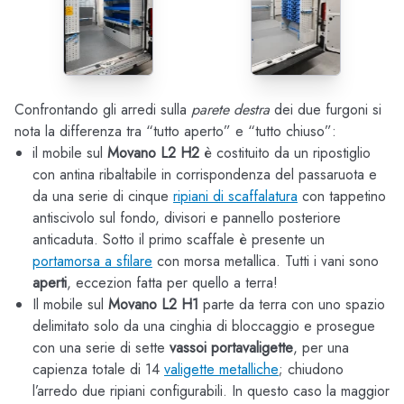
Confrontando gli arredi sulla
parete destra
dei due furgoni si
nota la differenza tra “tutto aperto” e “tutto chiuso”:
il mobile sul
Movano L2 H2
è costituito da un ripostiglio
con antina ribaltabile in corrispondenza del passaruota e
da una serie di cinque
ripiani di scaffalatura
con tappetino
antiscivolo sul fondo, divisori e pannello posteriore
anticaduta. Sotto il primo scaffale è presente un
portamorsa a sfilare
con morsa metallica. Tutti i vani sono
aperti
, eccezion fatta per quello a terra!
Il mobile sul
Movano L2 H1
parte da terra con uno spazio
delimitato solo da una cinghia di bloccaggio e prosegue
con una serie di sette
vassoi portavaligette
, per una
capienza totale di 14
valigette metalliche
; chiudono
l’arredo due ripiani configurabili. In questo caso la maggior