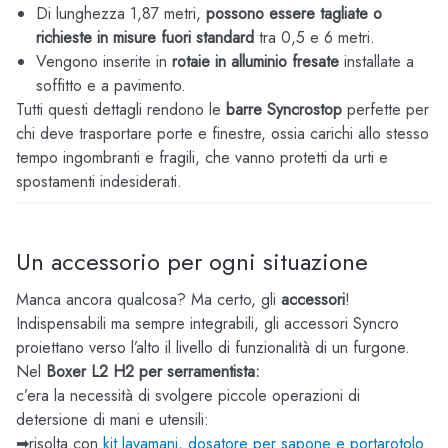
Di lunghezza 1,87 metri,
possono essere tagliate o
richieste in misure fuori standard
tra 0,5 e 6 metri.
Vengono inserite in
rotaie in alluminio fresate
installate a
soffitto e a pavimento.
Tutti questi dettagli rendono le
barre Syncrostop
perfette per
chi deve trasportare porte e finestre, ossia carichi allo stesso
tempo ingombranti e fragili, che vanno protetti da urti e
spostamenti indesiderati.
Un accessorio per ogni situazione
Manca ancora qualcosa? Ma certo, gli
accessori
!
Indispensabili ma sempre integrabili, gli accessori Syncro
proiettano verso l’alto il livello di funzionalità di un furgone.
Nel
Boxer L2 H2 per serramentista:
c’era la necessità di svolgere piccole operazioni di
detersione di mani e utensili:
➡risolta con
kit lavamani, dosatore per sapone e portarotolo