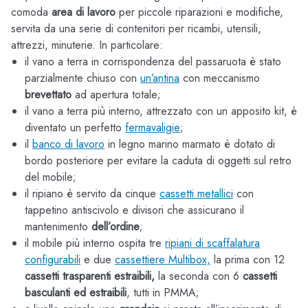
comoda
area di lavoro
per piccole riparazioni e modifiche,
servita da una serie di contenitori per ricambi, utensili,
attrezzi, minuterie. In particolare:
il vano a terra in corrispondenza del passaruota è stato
parzialmente chiuso con
un’antina
con meccanismo
brevettato
ad apertura totale;
il vano a terra più interno, attrezzato con un apposito kit, è
diventato un perfetto
fermavaligie
;
il
banco di lavoro
in legno marino marmato è dotato di
bordo posteriore per evitare la caduta di oggetti sul retro
del mobile;
il ripiano è servito da cinque
cassetti metallici
con
tappetino antiscivolo e divisori che assicurano il
mantenimento
dell’ordine
;
il mobile più interno ospita tre
ripiani di scaffalatura
configurabili
e due
cassettiere Multibox,
la prima con 12
cassetti trasparenti estraibili,
la seconda con 6
cassetti
basculanti ed estraibili
, tutti in PMMA;