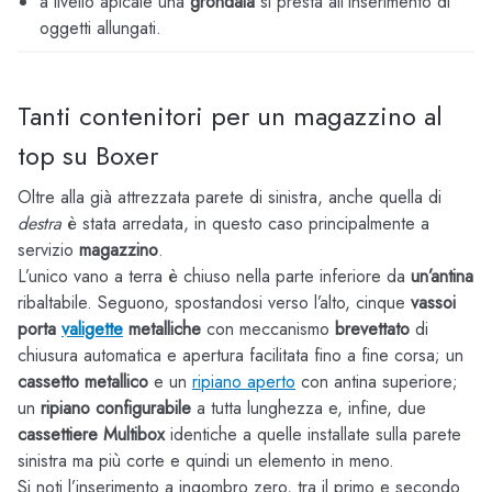
a livello apicale una
grondaia
si presta all’inserimento di
oggetti allungati.
Tanti contenitori per un magazzino al
top su Boxer
Oltre alla già attrezzata parete di sinistra, anche quella di
destra
è stata arredata, in questo caso principalmente a
servizio
magazzino
.
L’unico vano a terra è chiuso nella parte inferiore da
un’antina
ribaltabile. Seguono, spostandosi verso l’alto, cinque
vassoi
porta
valigette
metalliche
con meccanismo
brevettato
di
chiusura automatica e apertura facilitata fino a fine corsa; un
cassetto metallico
e un
ripiano aperto
con antina superiore;
un
ripiano configurabile
a tutta lunghezza e, infine, due
cassettiere Multibox
identiche a quelle installate sulla parete
sinistra ma più corte e quindi un elemento in meno.
Si noti l’inserimento a ingombro zero, tra il primo e secondo