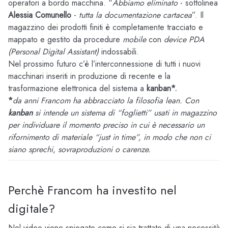
operatori a bordo macchina. “
Abbiamo eliminato
- sottolinea
Alessia Comunello
-
tutta la documentazione cartacea
”. Il
magazzino dei prodotti finiti è completamente tracciato e
mappato e gestito da procedure
mobile
con
device PDA
(Personal Digital Assistant)
indossabili.
Nel prossimo futuro c’è l’interconnessione di tutti i nuovi
macchinari inseriti in produzione di recente e la
trasformazione elettronica del sistema a
kanban*.
*
da anni Francom ha abbracciato la filosofia lean. Con
kanban
si intende un sistema di “foglietti” usati in magazzino
per individuare il momento preciso in cui è necessario un
rifornimento di materiale “just in time”, in modo che non ci
siano sprechi, sovraproduzioni o carenze.
Perchè Francom ha investito nel
digitale?
Nel video viene spiegato come si sia trattato di una necessità