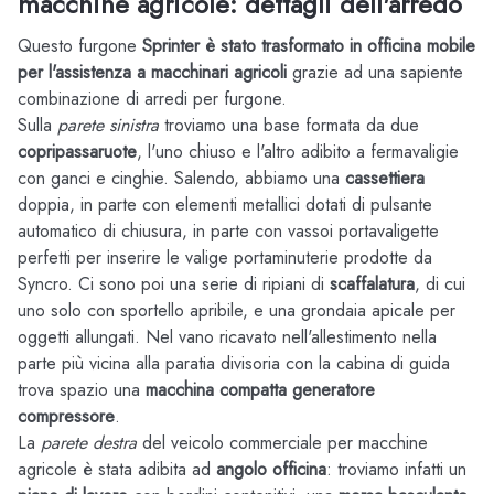
macchine agricole: dettagli dell'arredo
Questo furgone
Sprinter è stato trasformato in officina mobile
per l'assistenza a macchinari agricoli
grazie ad una sapiente
combinazione di arredi per furgone.
Sulla
parete sinistra
troviamo una base formata da due
copripassaruote
, l'uno chiuso e l'altro adibito a fermavaligie
con ganci e cinghie. Salendo, abbiamo una
cassettiera
doppia, in parte con elementi metallici dotati di pulsante
automatico di chiusura, in parte con vassoi portavaligette
perfetti per inserire le valige portaminuterie prodotte da
Syncro. Ci sono poi una serie di ripiani di
scaffalatura
, di cui
uno solo con sportello apribile, e una grondaia apicale per
oggetti allungati. Nel vano ricavato nell'allestimento nella
parte più vicina alla paratia divisoria con la cabina di guida
trova spazio una
macchina compatta generatore
compressore
.
La
parete destra
del veicolo commerciale per macchine
agricole è stata adibita ad
angolo officina
: troviamo infatti un